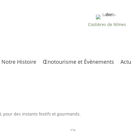
UN VIGNOBLE CONDUIT EN
AGRICULTURE
BIOLOGIQUE
Costières de Nîmes
À MI-CHEMIN ENTRE
PROVENCE & LANGUEDOC
Notre Histoire
Œnotourisme et Évènements
Actu
nt, pour des instants festifs et gourmands.