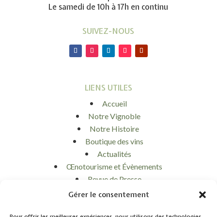
Le samedi de 10h à 17h en continu
SUIVEZ-NOUS
LIENS UTILES
Accueil
Notre Vignoble
Notre Histoire
Boutique des vins
Actualités
Œnotourisme et Évènements
Revue de Presse
Contact
Gérer le consentement
Mon panier
Mon compte
Pour offrir les meilleures expériences, nous utilisons des technologies