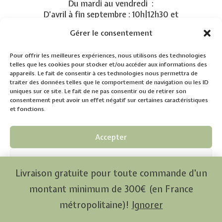
Du mardi au vendredi :
D’avril à fin septembre : 10h|12h30 et
14h30|19h00
Gérer le consentement
D’octobre à fin mars : 09h30|12h30 et
14h30|18h30
Pour offrir les meilleures expériences, nous utilisons des technologies
Le samedi de 10h à 17h en continu
telles que les cookies pour stocker et/ou accéder aux informations des
appareils. Le fait de consentir à ces technologies nous permettra de
SUIVEZ-NOUS
traiter des données telles que le comportement de navigation ou les ID
uniques sur ce site. Le fait de ne pas consentir ou de retirer son
consentement peut avoir un effet négatif sur certaines caractéristiques
et fonctions.
Accepter
LIENS UTILES
Accueil
Refuser
Notre Vignoble
Livraison gratuite pour toute commande d'un
Voir les préférences
Notre Histoire
montant minimum de 300€ (en France
Boutique des vins
métropolitaine)!
Ignorer
Politique de confidentialité
Politique de confidentialité
Mentions légales
Actualités
Œnotourisme et Évènements