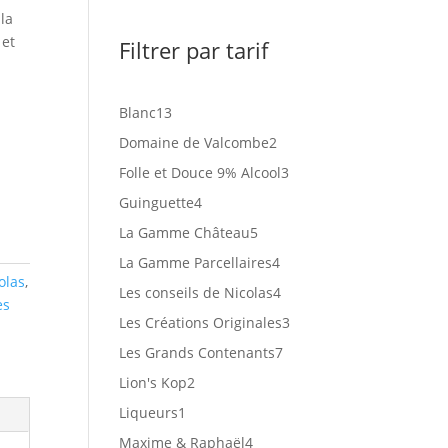
la
 et
Filtrer par tarif
13
Blanc
13
produits
2
Domaine de Valcombe
2
produits
3
Folle et Douce 9% Alcool
3
produits
4
Guinguette
4
produits
5
La Gamme Château
5
produits
4
La Gamme Parcellaires
4
olas
,
produits
4
Les conseils de Nicolas
4
es
produits
3
Les Créations Originales
3
produits
7
Les Grands Contenants
7
produits
2
Lion's Kop
2
produits
1
Liqueurs
1
produit
4
Maxime & Raphaël
4