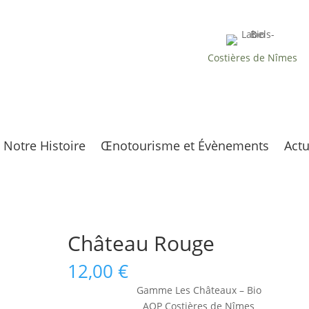
UN VIGNOBLE CONDUIT EN
AGRICULTURE
BIOLOGIQUE
Costières de Nîmes
À MI-CHEMIN ENTRE
PROVENCE & LANGUEDOC
Notre Histoire
Œnotourisme et Évènements
Actu
Château Rouge
12,00
€
Gamme Les Châteaux – Bio
AOP Costières de Nîmes