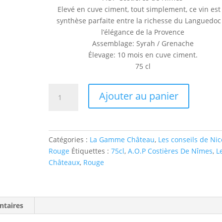
Elevé en cuve ciment, tout simplement, ce vin est 
synthèse parfaite entre la richesse du Languedoc
l’élégance de la Provence
Assemblage: Syrah / Grenache
Élevage: 10 mois en cuve ciment.
75 cl
quantité
Ajouter au panier
de
Château
Rouge
Catégories :
La Gamme Château
,
Les conseils de Nic
Rouge
Étiquettes :
75cl
,
A.O.P Costières De Nîmes
,
L
Châteaux
,
Rouge
ntaires