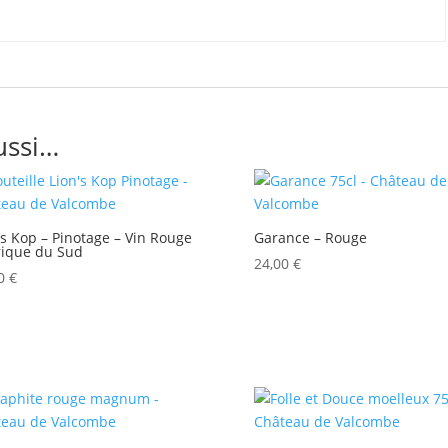
ussi…
’s Kop – Pinotage – Vin Rouge
Garance – Rouge
rique du Sud
24,00
€
60
€