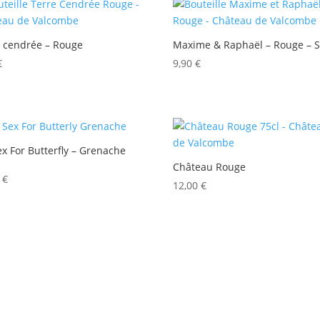
e cendrée – Rouge
Maxime & Raphaël – Rouge – 
€
9,90
€
x For Butterfly – Grenache
Château Rouge
0
€
12,00
€