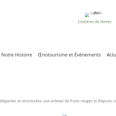
UN VIGNOBLE CONDUIT EN
AGRICULTURE
BIOLOGIQUE
Costières de Nîmes
À MI-CHEMIN ENTRE
PROVENCE & LANGUEDOC
Notre Histoire
Œnotourisme et Évènements
Actu
égantes et structurées, aux arômes de fruits rouges et d’épices, re