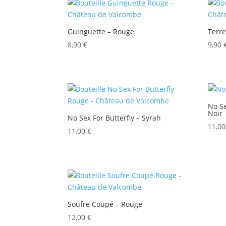
prix
croissant
Guinguette – Rouge
Terr
8,90
€
9,90
No Se
Noir
No Sex For Butterfly – Syrah
11,0
11,00
€
Soufre Coupé – Rouge
12,00
€