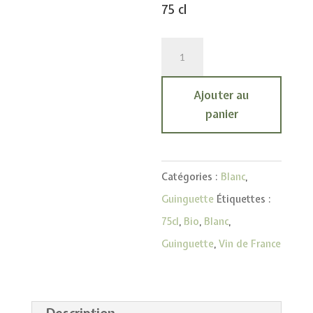
75 cl
quantité
de
Guinguette
Ajouter au
-
panier
Blanc
Catégories :
Blanc
,
Guinguette
Étiquettes :
75cl
,
Bio
,
Blanc
,
Guinguette
,
Vin de France