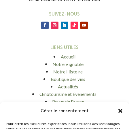
SUIVEZ-NOUS
LIENS UTILES
Accueil
Notre Vignoble
Notre Histoire
Boutique des vins
Actualités
Œnotourisme et Évènements
Revue de Presse
Contact
Gérer le consentement
Mon panier
Mon compte
Pour offrir les meilleures expériences, nous utilisons des technologies