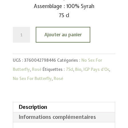
Assemblage : 100% Syrah
75 cl
quantité
Ajouter au panier
de
No
Sex
UGS :
3760042798446
Catégories :
No Sex For
For
Butterfly
,
Rosé
Étiquettes :
75cl
,
Bio
,
IGP Pays d’Oc
,
Butterfly
No Sex For Butterfly
,
Rosé
-
Syrah
Rosé
Description
Informations complémentaires