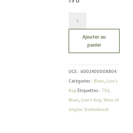
75 cl
quantité
de
Lion's
Ajouter au
Kop
panier
Chenin
Blanc
UGS :
6002400008804
-
Catégories :
Blanc
,
Lion's
Vin
Kop
Étiquettes :
75cl
,
Blanc
Blanc
,
Lion's Kop
,
Wine of
d'Afrique
origine Stellenbosch
du
Sud