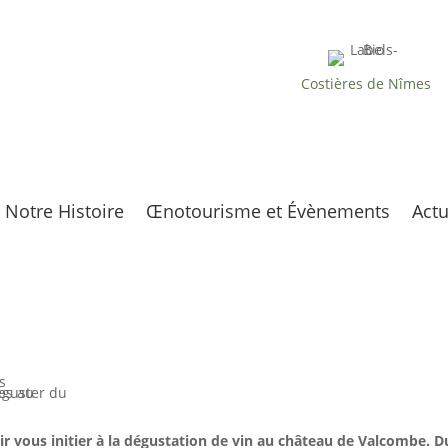
UN VIGNOBLE CONDUIT EN
AGRICULTURE
BIOLOGIQUE
Costières de Nîmes
À MI-CHEMIN ENTRE
PROVENCE & LANGUEDOC
Notre Histoire
Œnotourisme et Évènements
Actu
s
r vous initier à la dégustation de vin au
château
de Valcombe. Du